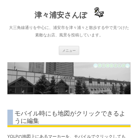
津々浦安さんぽ
大三角線通りを中心に、浦安市を津々浦々と散歩する中で見つけた
素敵なお店、風景を投稿しています。
コ
メニュー
ン
テ
ン
ツ
へ
ス
キ
ッ
プ
モバイル時にも地図がクリックできるよ
うに編集
YOLPの地図上にあるマーカーを、モバイルでクリックしても