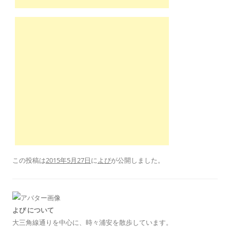
この投稿は
2015年5月27日
に
よぴ
が公開しました
。
よぴ について
大三角線通りを中心に、時々浦安を散歩しています。