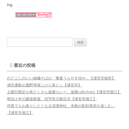
lng:
検
索:
最近の投稿
のどごしのいい細麺そばの「蕎麦うらやす信や」【浦安市猫実】
浦安運動公園野球場こけら落とし【浦安市】
土曜日限定の具だくさん薬膳カレー。薬膳cafe KoKo【浦安市堀江】
明治２年の建築家屋。旧宇田川家住宅【浦安市堀江】
何度でもお参りしたくなる清瀧神社。本殿の彫刻美術を楽しむ。
【浦安市堀江】