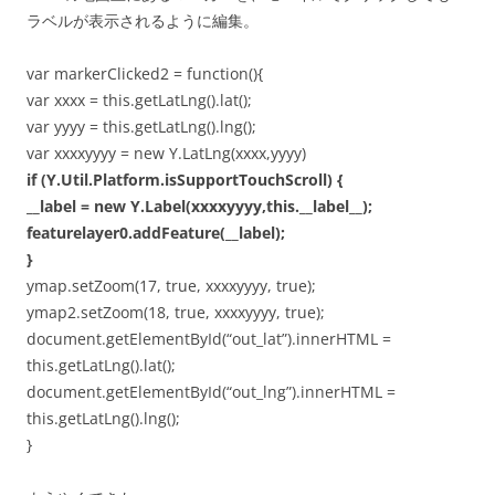
ラベルが表示されるように編集。
var markerClicked2 = function(){
var xxxx = this.getLatLng().lat();
var yyyy = this.getLatLng().lng();
var xxxxyyyy = new Y.LatLng(xxxx,yyyy)
if (Y.Util.Platform.isSupportTouchScroll) {
__label = new Y.Label(xxxxyyyy,this.__label__);
featurelayer0.addFeature(__label);
}
ymap.setZoom(17, true, xxxxyyyy, true);
ymap2.setZoom(18, true, xxxxyyyy, true);
document.getElementById(“out_lat”).innerHTML =
this.getLatLng().lat();
document.getElementById(“out_lng”).innerHTML =
this.getLatLng().lng();
}