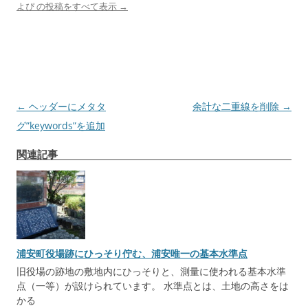
よぴ の投稿をすべて表示
→
投
←
ヘッダーにメタタ
余計な二重線を削除
→
稿
グ”keywords”を追加
ナ
関連記事
ビ
ゲ
ー
シ
ョ
浦安町役場跡にひっそり佇む、浦安唯一の基本水準点
ン
旧役場の跡地の敷地内にひっそりと、測量に使われる基本水準
点（一等）が設けられています。 水準点とは、土地の高さをは
かる