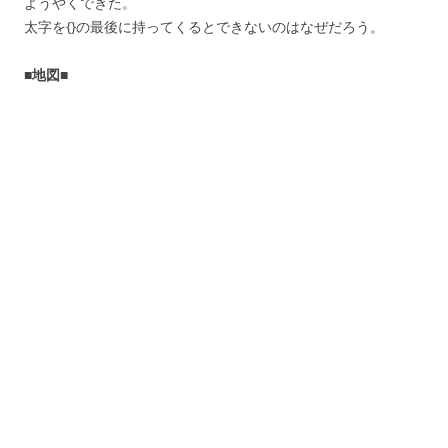
ようやくできた。
太字を{}の最後に持ってくるとできないのはなぜだろう。
■地図■