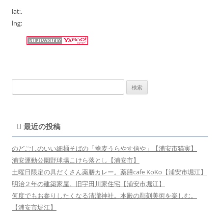
lat:
,
lng:
検
索:
最近の投稿
のどごしのいい細麺そばの「蕎麦うらやす信や」【浦安市猫実】
浦安運動公園野球場こけら落とし【浦安市】
土曜日限定の具だくさん薬膳カレー。薬膳cafe KoKo【浦安市堀江】
明治２年の建築家屋。旧宇田川家住宅【浦安市堀江】
何度でもお参りしたくなる清瀧神社。本殿の彫刻美術を楽しむ。
【浦安市堀江】