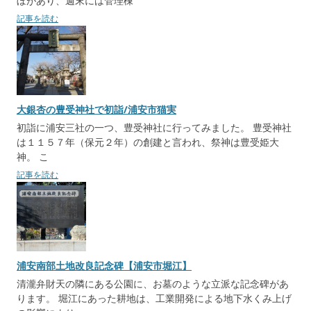
ぼがあり、週末には管理棟
記事を読む
大銀杏の豊受神社で初詣/浦安市猫実
初詣に浦安三社の一つ、豊受神社に行ってみました。 豊受神社
は１１５７年（保元２年）の創建と言われ、祭神は豊受姫大
神。 こ
記事を読む
浦安南部土地改良記念碑【浦安市堀江】
清瀧弁財天の隣にある公園に、お墓のような立派な記念碑があ
ります。 堀江にあった耕地は、工業開発による地下水くみ上げ