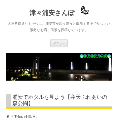
津々浦安さんぽ
大三角線通りを中心に、浦安市を津々浦々と散歩する中で見つけた
素敵なお店、風景を投稿しています。
コ
メニュー
ン
テ
ン
ツ
へ
ス
キ
ッ
プ
浦安でホタルを見よう【弁天ふれあいの
森公園】
５月下旬の土曜日。