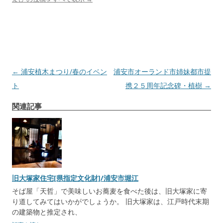
投
←
浦安植木まつり/春のイベン
浦安市オーランド市姉妹都市提
稿
ト
携２５周年記念碑・植樹
→
ナ
関連記事
ビ
ゲ
ー
シ
ョ
旧大塚家住宅[県指定文化財]/浦安市堀江
ン
そば屋「天哲」で美味しいお蕎麦を食べた後は、旧大塚家に寄
り道してみてはいかがでしょうか。 旧大塚家は、江戸時代末期
の建築物と推定され、