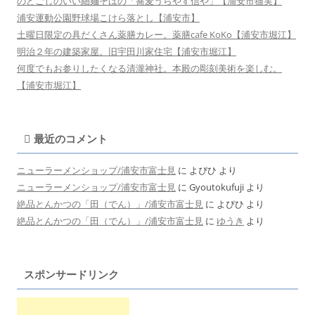
のどごしのいい細麺そばの「蕎麦うらやす信や」【浦安市猫実】
浦安運動公園野球場こけら落とし【浦安市】
土曜日限定の具だくさん薬膳カレー。薬膳cafe KoKo【浦安市堀江】
明治２年の建築家屋。旧宇田川家住宅【浦安市堀江】
何度でもお参りしたくなる清瀧神社。本殿の彫刻美術を楽しむ。
【浦安市堀江】
最近のコメント
ニューラーメンショップ/浦安市富士見
に
よぴひ
より
ニューラーメンショップ/浦安市富士見
に
Gyoutokufuji
より
絶品とんかつの「田（でん）」/浦安市富士見
に
よぴひ
より
絶品とんかつの「田（でん）」/浦安市富士見
に
ゆうき
より
スポンサードリンク