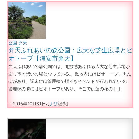
公園
弁天
弁天ふれあいの森公園：広大な芝生広場とビ
オトープ【浦安市弁天】
弁天ふれあいの森公園では、開放感あふれる広大な芝生広場が
あり市民憩いの場となっている。 敷地内にはビオトープ、田ん
ぼがあり、週末には管理棟で様々なイベントが行われている。
管理棟の隣にはビオトープがあり、そこでは蓮の花の […]
---
2016年10月31日
/[
よぴ
記事]