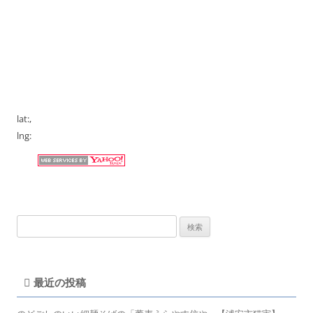
lat:
,
lng:
検
索:
最近の投稿