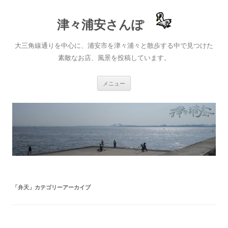
津々浦安さんぽ
大三角線通りを中心に、浦安市を津々浦々と散歩する中で見つけた
素敵なお店、風景を投稿しています。
コ
メニュー
ン
テ
ン
ツ
へ
ス
キ
ッ
プ
「
弁天
」カテゴリーアーカイブ