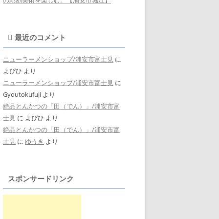
最近のコメント
ニューラーメンショップ/浦安市富士見
に
よぴひ
より
ニューラーメンショップ/浦安市富士見
に
Gyoutokufuji
より
絶品とんかつの「田（でん）」/浦安市富
士見
に
よぴひ
より
絶品とんかつの「田（でん）」/浦安市富
士見
に
ゆうき
より
スポンサードリンク