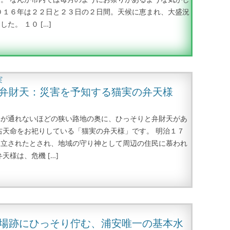
０１６年は２２日と２３日の２日間。天候に恵まれ、大盛況
た。 １０ […]
実
弁財天：災害を予知する猫実の弁天様
車が通れないほどの狭い路地の奥に、ひっそりと弁財天があ
右天命をお祀りしている「猫実の弁天様」です。 明治１７
建立されたとされ、地域の守り神として周辺の住民に慕われ
天様は、危機 […]
場跡にひっそり佇む、浦安唯一の基本水