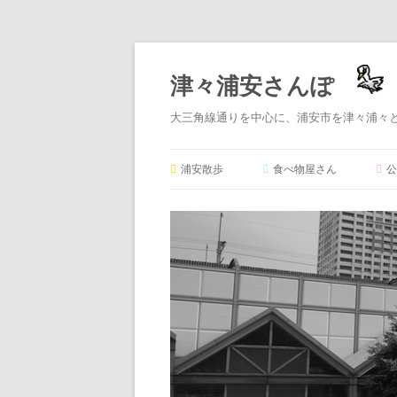
津々浦安さんぽ
大三角線通りを中心に、浦安市を津々浦々
浦安散歩
食べ物屋さん
公
★オススメ★
定食屋さん
ラーメン屋さん
パン屋さん
ケーキ屋さん
とんかつ屋さん