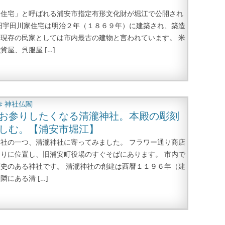
家住宅」と呼ばれる浦安市指定有形文化財が堀江で公開され
旧宇田川家住宅は明治２年（１８６９年）に建築され、築造
現存の民家としては市内最古の建物と言われています。 米
貨屋、呉服屋 […]
歩
神社仏閣
お参りしたくなる清瀧神社。本殿の彫刻
しむ。【浦安市堀江】
社の一つ、清瀧神社に寄ってみました。 フラワー通り商店
りに位置し、旧浦安町役場のすぐそばにあります。 市内で
史のある神社です。 清瀧神社の創建は西暦１１９６年（建
隣にある清 […]