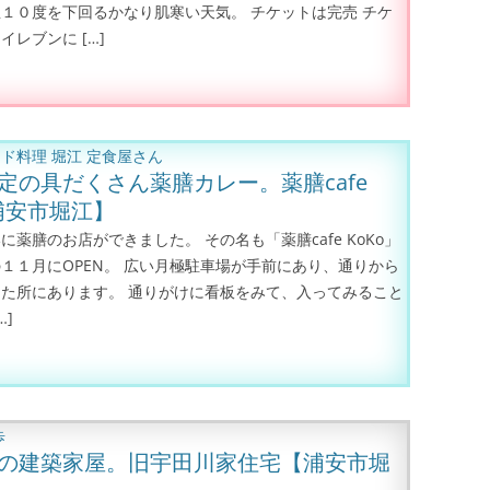
１０度を下回るかなり肌寒い天気。 チケットは完売 チケ
イレブンに […]
ンド料理
堀江
定食屋さん
定の具だくさん薬膳カレー。薬膳cafe
【浦安市堀江】
に薬膳のお店ができました。 その名も「薬膳cafe KoKo」
１１月にOPEN。 広い月極駐車場が手前にあり、通りから
た所にあります。 通りがけに看板をみて、入ってみること
…]
歩
の建築家屋。旧宇田川家住宅【浦安市堀