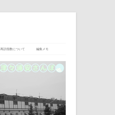
再訪指数について
編集メモ
PENTAX FA35MMF2
レミアムホワイト
PENTAX HD DA35MMF2.8 MACRO
XF18MM F2 R
LIMITED