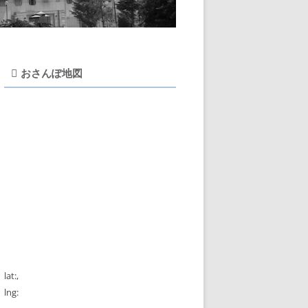
おさんぽ地図
lat:
,
lng: