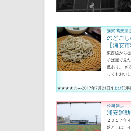
蕎麦屋さん
お寿司、海鮮丼、うな重
猫実
蕎麦屋
カフェ
のどごし
【浦安市
居酒屋さん
東西線から徒
ステーキ、ハンバーグ、焼
そば屋で見た
敷あり。 ざ
カレー、インド料理
ってもおいしい
★★★★☆---
2017年7月21日
/[
よぴ
記事
公園
舞浜
浦安運動
２０１７年４
落としは、イ