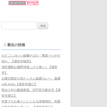
検
索:
最近の投稿
のどごしのいい細麺そばの「蕎麦うらやす
信や」【浦安市猫実】
浦安運動公園野球場こけら落とし【浦安
市】
土曜日限定の具だくさん薬膳カレー。薬膳
cafe KoKo【浦安市堀江】
明治２年の建築家屋。旧宇田川家住宅【浦
安市堀江】
何度でもお参りしたくなる清瀧神社。本殿
の彫刻美術を楽しむ。【浦安市堀江】