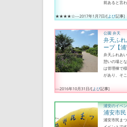
前あると言わ
★★★★☆---
2017年1月7日
/[
よぴ
記事]
公園
弁天
弁天ふれ
ープ【浦
弁天ふれあ
憩いの場とな
は管理棟で様
があり、そこ
---
2016年10月31日
/[
よぴ
記事]
浦安のイベ
浦安市民
浦安市民ま
イベントです