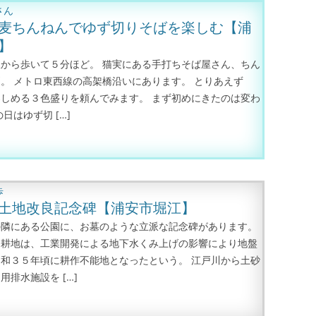
さん
麦ちんねんでゆず切りそばを楽しむ【浦
】
から歩いて５分ほど。 猫実にある手打ちそば屋さん、ちん
。 メトロ東西線の高架橋沿いにあります。 とりあえず
しめる３色盛りを頼んでみます。 まず初めにきたのは変わ
日はゆず切 […]
]
歩
土地改良記念碑【浦安市堀江】
の隣にある公園に、お墓のような立派な記念碑があります。
た耕地は、工業開発による地下水くみ上げの影響により地盤
和３５年頃に耕作不能地となったという。 江戸川から土砂
用排水施設を […]