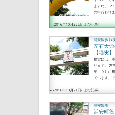
ますね。 ２
の中行われまし
---
2016年10月25日
/[
よぴ
記事]
浦安散歩
猫
左右天命
【猫実】
猫実には、
ります。 左
年１０月に
ています。 弁
---
2016年10月21日
/[
よぴ
記事]
浦安散歩
浦安町役