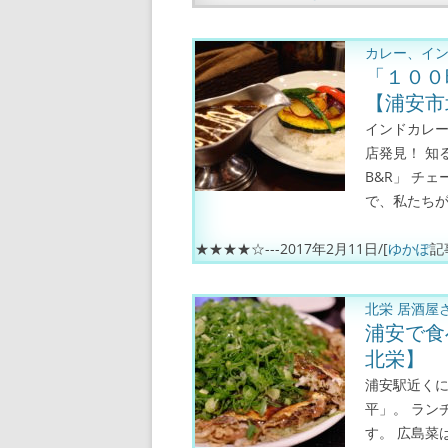
カレー、イ
「１００
【浦安市
インドカレ
店発見！ 知
B&R」 チ
で、私たちが行
★★★★☆---
2017年2月11日
/[
ゆかぽ
記
北栄
居酒屋
浦安で食
北栄】
浦安駅近く
平」。 ラン
す。 広島菜