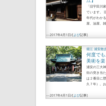
江】
「旧宇田川
ています。 
年代がわかる
屋、油屋、雑
---
2017年4月1日
/[
よぴ
記事]
堀江
浦安散
何度でも
美術を楽
浦安の三大神
街の突き当た
は２番目に歴
久７年）。お
---
2017年4月1日
/[
よぴ
記事]