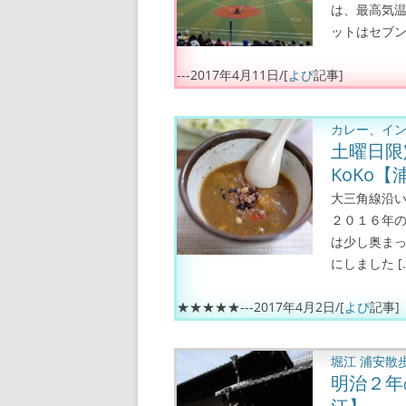
は、最高気温
ットはセブン
---
2017年4月11日
/[
よぴ
記事]
カレー、イ
土曜日限
KoKo
大三角線沿い
２０１６年の
は少し奥まっ
にしました [
★★★★★---
2017年4月2日
/[
よぴ
記事]
堀江
浦安散
明治２年