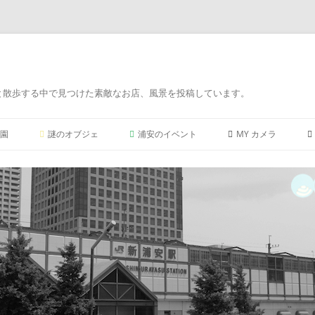
と散歩する中で見つけた素敵なお店、風景を投稿しています。
コ
ン
園
謎のオブジェ
浦安のイベント
MY カメラ
テ
ン
ツ
PENTAX K-5ⅡS
へ
ス
キ
FUJIFILM X-A1 プ
ッ
プ