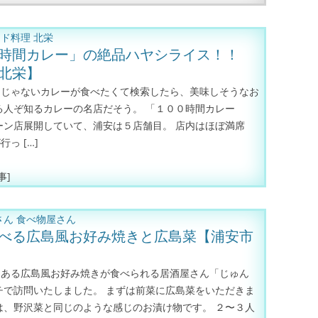
ンド料理
北栄
時間カレー」の絶品ハヤシライス！！
北栄】
ーじゃないカレーが食べたくて検索したら、美味しそうなお
る人ぞ知るカレーの名店だそう。 「１００時間カレー
ェーン店展開していて、浦安は５店舗目。 店内はほぼ満席
っ […]
事]
さん
食べ物屋さん
べる広島風お好み焼きと広島菜【浦安市
にある広島風お好み焼きが食べられる居酒屋さん「じゅん
チで訪問いたしました。 まずは前菜に広島菜をいただきま
は、野沢菜と同じのような感じのお漬け物です。 ２〜３人