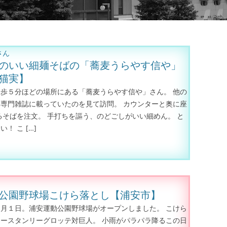
さん
のいい細麺そばの「蕎麦うらやす信や」
猫実】
歩５分ほどの場所にある「蕎麦うらやす信や」さん。 他の
き肉
専門雑誌に載っていたのを見て訪問。 カウンターと奥に座
るそばを注文。 手打ちを謳う、のどごしがいい細めん。 と
！ こ […]
]
公園野球場こけら落とし【浦安市】
月１日。浦安運動公園野球場がオープンしました。 こけら
ースタンリーグロッテ対巨人。 小雨がパラパラ降るこの日