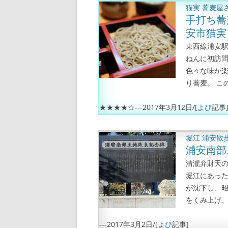
猫実
蕎麦屋
手打ち蕎
安市猫実
東西線浦安駅
ねんに初訪問
色々な味が楽
り蕎麦。 この
★★★★☆---
2017年3月12日
/[
よぴ
記事
堀江
浦安散
浦安南部
清瀧弁財天
堀江にあっ
が沈下し、昭
をくみ上げ、
---
2017年3月2日
/[
よぴ
記事]