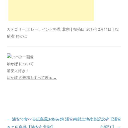
カテゴリー:
カレー、インド料理
,
北栄
| 投稿日:
2017年2月11日
|
投
稿者:
ゆかぽ
ゆかぽ について
浦安大好き！
ゆかぽ の投稿をすべて表示
→
投
←
浦安で食べる広島風お好み焼
浦安南部土地改良記念碑【浦安
稿
きと広島菜【浦安市北栄】
市堀江】
→