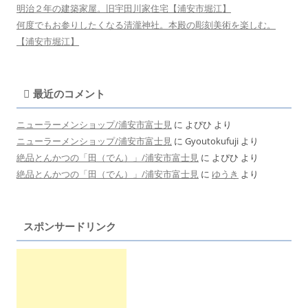
明治２年の建築家屋。旧宇田川家住宅【浦安市堀江】
何度でもお参りしたくなる清瀧神社。本殿の彫刻美術を楽しむ。
【浦安市堀江】
最近のコメント
ニューラーメンショップ/浦安市富士見
に
よぴひ
より
ニューラーメンショップ/浦安市富士見
に
Gyoutokufuji
より
絶品とんかつの「田（でん）」/浦安市富士見
に
よぴひ
より
絶品とんかつの「田（でん）」/浦安市富士見
に
ゆうき
より
スポンサードリンク