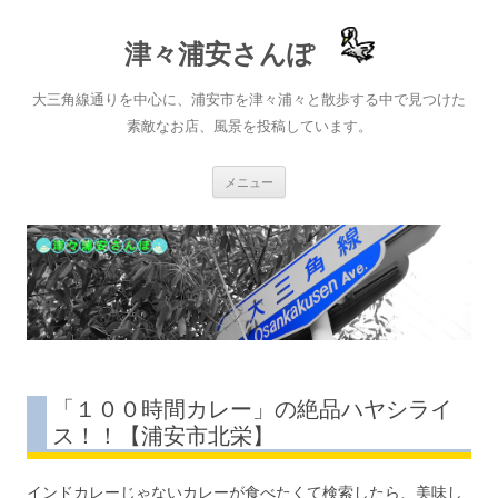
津々浦安さんぽ
大三角線通りを中心に、浦安市を津々浦々と散歩する中で見つけた
素敵なお店、風景を投稿しています。
コ
メニュー
ン
テ
ン
ツ
へ
ス
キ
ッ
プ
「１００時間カレー」の絶品ハヤシライ
ス！！【浦安市北栄】
インドカレーじゃないカレーが食べたくて検索したら、美味し