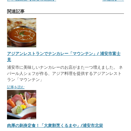
ナ
関連記事
ビ
ゲ
ー
シ
ョ
アジアンレストランでナンカレー「マウンテン」/ 浦安市富士
ン
見
浦安市に美味しいナンカレーのお店がまた一つ増えました。 ネ
パール人シェフが作る、アジア料理を提供するアジアンレスト
ラン「マウンテン」
記事を読む
肉厚の刺身定食！「大衆割烹くるまや」/浦安市北栄