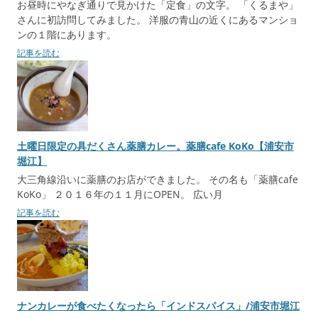
お昼時にやなぎ通りで見かけた「定食」の文字。 「くるまや」
さんに初訪問してみました。 洋服の青山の近くにあるマンショ
ンの１階にあります。
記事を読む
土曜日限定の具だくさん薬膳カレー。薬膳cafe KoKo【浦安市
堀江】
大三角線沿いに薬膳のお店ができました。 その名も「薬膳cafe
KoKo」 ２０１６年の１１月にOPEN。 広い月
記事を読む
ナンカレーが食べたくなったら「インドスパイス」/浦安市堀江