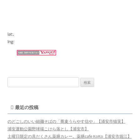
lat:
,
lng:
検
索:
最近の投稿
のどごしのいい細麺そばの「蕎麦うらやす信や」【浦安市猫実】
浦安運動公園野球場こけら落とし【浦安市】
土曜日限定の具だくさん薬膳カレー。薬膳cafe KoKo【浦安市堀江】