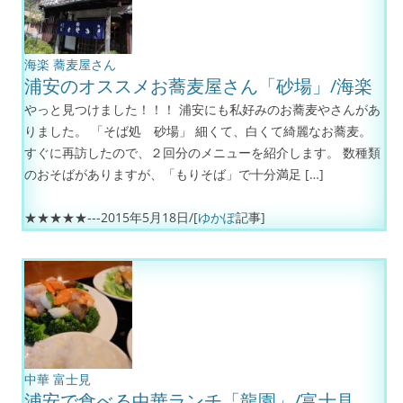
海楽
蕎麦屋さん
浦安のオススメお蕎麦屋さん「砂場」/海楽
やっと見つけました！！！ 浦安にも私好みのお蕎麦やさんがあ
りました。 「そば処 砂場」 細くて、白くて綺麗なお蕎麦。
すぐに再訪したので、２回分のメニューを紹介します。 数種類
のおそばがありますが、「もりそば」で十分満足 […]
★★★★★---
2015年5月18日
/[
ゆかぽ
記事]
中華
富士見
浦安で食べる中華ランチ「龍園」/富士見