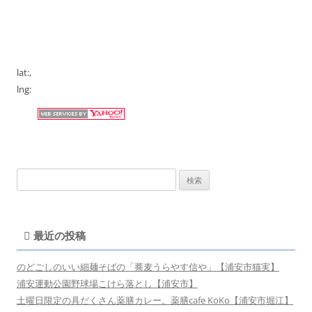
lat:
,
lng:
検
索:
最近の投稿
のどごしのいい細麺そばの「蕎麦うらやす信や」【浦安市猫実】
浦安運動公園野球場こけら落とし【浦安市】
土曜日限定の具だくさん薬膳カレー。薬膳cafe KoKo【浦安市堀江】