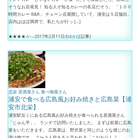
そうなお店発見！ 知る人ぞ知るカレーの名店だそう。 「１００
時間カレー B&R」 チェーン店展開していて、浦安は５店舗目。
店内はほぼ満席で、私たちが行っ […]
★★★★☆---
2017年2月11日
/[
ゆかぽ
記事]
北栄
居酒屋さん
食べ物屋さん
浦安で食べる広島風お好み焼きと広島菜【浦
安市北栄】
浦安駅近くにある広島風お好み焼きが食べられる居酒屋さん
「じゅん平」。 ランチで訪問いたしました。 まずは前菜に広島
菜をいただきます。 広島菜は、野沢菜と同じのような感じのお
漬け物です。 ２〜３人前あると言われる「こだわり […]