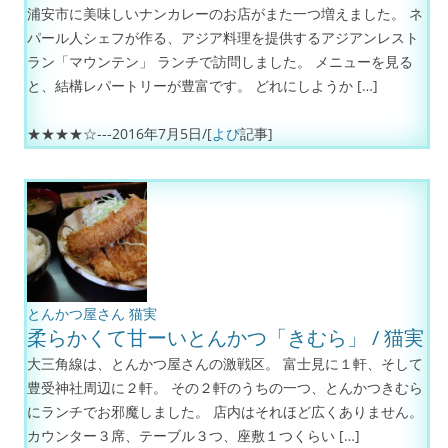
浦安市に美味しいナンカレーのお店がまた一つ増えました。 ネ
パール人シェフが作る、アジア料理を提供するアジアンレスト
ラン「マウンテン」 ランチで訪問しました。 メニューを見る
と、結構レパートリーが豊富です。 どれにしようか […]
★★★★☆---
2016年7月5日
/[
よぴ
記事]
とんかつ屋さん
猫実
柔らかくて甘ーいとんかつ「きむら」 / 猫実
大三角線は、とんかつ屋さんの激戦区。 富士見に１軒、そして
豊受神社周辺に２軒。 その２軒のうちの一つ、とんかつきむら
にランチでお邪魔しました。 店内はそれほど広くありません。
カウンター３席、テーブル３つ、座敷１つくらい […]