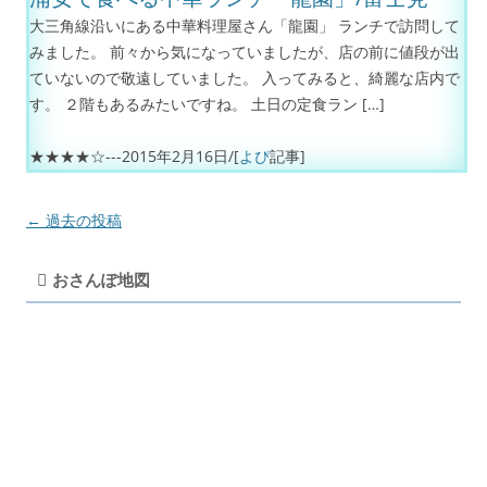
大三角線沿いにある中華料理屋さん「龍園」 ランチで訪問して
みました。 前々から気になっていましたが、店の前に値段が出
ていないので敬遠していました。 入ってみると、綺麗な店内で
す。 ２階もあるみたいですね。 土日の定食ラン […]
★★★★☆---
2015年2月16日
/[
よぴ
記事]
投
←
過去の投稿
稿
おさんぽ地図
ナ
ビ
ゲ
ー
シ
ョ
ン