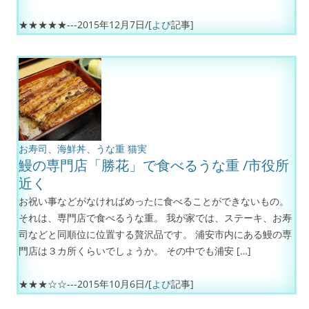
★★★★★---
2015年12月7日
/[
よぴ
記事]
お寿司、海鮮丼、うな重
猫実
鰻の専門店「勝花」で食べるうな重 /市役所
近く
お祝い事などがなければめったに食べることができないもの。
それは、専門店で食べるうな重。 我が家では、ステーキ、お寿
司などと同順位に位置する贅沢品です。 浦安市内にある鰻の専
門店は３カ所くらいでしょうか。 その中でも浦安 […]
★★★☆☆---
2015年10月6日
/[
よぴ
記事]