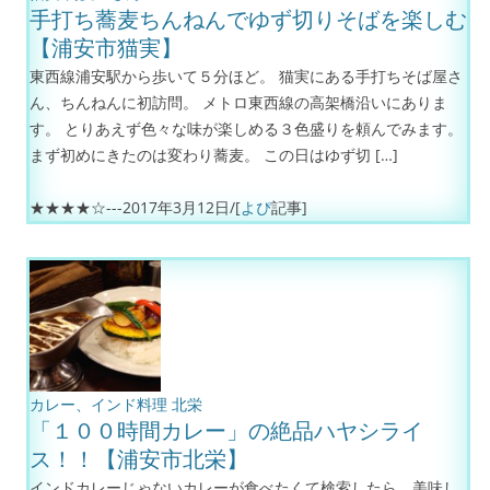
手打ち蕎麦ちんねんでゆず切りそばを楽しむ
【浦安市猫実】
東西線浦安駅から歩いて５分ほど。 猫実にある手打ちそば屋さ
ん、ちんねんに初訪問。 メトロ東西線の高架橋沿いにありま
す。 とりあえず色々な味が楽しめる３色盛りを頼んでみます。
まず初めにきたのは変わり蕎麦。 この日はゆず切 […]
★★★★☆---
2017年3月12日
/[
よぴ
記事]
カレー、インド料理
北栄
「１００時間カレー」の絶品ハヤシライ
ス！！【浦安市北栄】
インドカレーじゃないカレーが食べたくて検索したら、美味し