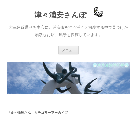
津々浦安さんぽ
大三角線通りを中心に、浦安市を津々浦々と散歩する中で見つけた
素敵なお店、風景を投稿しています。
コ
メニュー
ン
テ
ン
ツ
へ
ス
キ
ッ
プ
「
食べ物屋さん
」カテゴリーアーカイブ