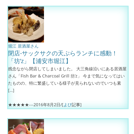
堀江
居酒屋さん
閉店-サックサクの天ぷらランチに感動！
「坊’z」【浦安市堀江】
残念ながら閉店してしまいました。 大三角線沿いにある居酒屋
さん「Fish Bar & Charcoal Grill 坊’z」 今まで気になってはい
たものの、特に繁盛している様子が見られないのでいつも素
[…]
★★★★★---
2016年8月2日
/[
よぴ
記事]