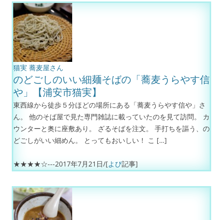
猫実
蕎麦屋さん
のどごしのいい細麺そばの「蕎麦うらやす信
や」【浦安市猫実】
東西線から徒歩５分ほどの場所にある「蕎麦うらやす信や」さ
ん。 他のそば屋で見た専門雑誌に載っていたのを見て訪問。 カ
ウンターと奥に座敷あり。 ざるそばを注文。 手打ちを謳う、の
どごしがいい細めん。 とってもおいしい！ こ […]
★★★★☆---
2017年7月21日
/[
よぴ
記事]