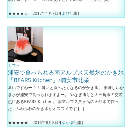
★★★★☆---
2017年1月7日
/[
よぴ
記事]
カフェ
浦安で食べられる南アルプス天然氷のかき氷
「BEARS Kitchen」/浦安市北栄
暑いですねー！！ 暑いと食べたくなるのがかき氷。 美味しいか
き氷が浦安で食べられますよー。 やなぎ通りと大三角線の交差
点にあるBEARS Kitchen。 南アルプス八ヶ岳の天然氷で作っ
た、ふわふわのかき氷がオススメです […]
★★★★★---
2016年8月8日
/[
ゆかぽ
記事]