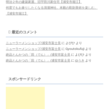
明治２年の建築家屋。旧宇田川家住宅【浦安市堀江】
何度でもお参りしたくなる清瀧神社。本殿の彫刻美術を楽しむ。
【浦安市堀江】
最近のコメント
ニューラーメンショップ/浦安市富士見
に
よぴひ
より
ニューラーメンショップ/浦安市富士見
に
Gyoutokufuji
より
絶品とんかつの「田（でん）」/浦安市富士見
に
よぴひ
より
絶品とんかつの「田（でん）」/浦安市富士見
に
ゆうき
より
スポンサードリンク