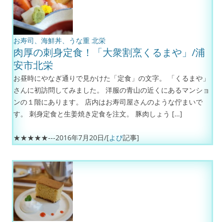
お寿司、海鮮丼、うな重
北栄
肉厚の刺身定食！「大衆割烹くるまや」/浦
安市北栄
お昼時にやなぎ通りで見かけた「定食」の文字。 「くるまや」
さんに初訪問してみました。 洋服の青山の近くにあるマンショ
ンの１階にあります。 店内はお寿司屋さんのような佇まいで
す。 刺身定食と生姜焼き定食を注文。 豚肉しょう […]
★★★★★---
2016年7月20日
/[
よぴ
記事]