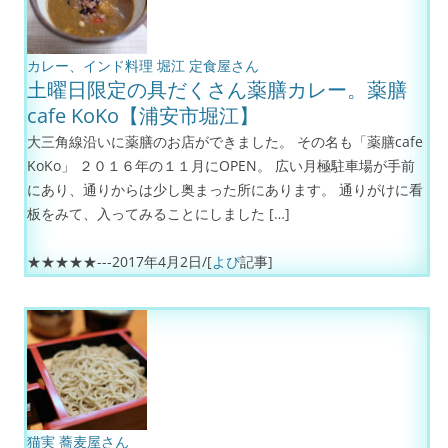
カレー、インド料理
堀江
定食屋さん
土曜日限定の具だくさん薬膳カレー。薬膳
cafe KoKo【浦安市堀江】
大三角線沿いに薬膳のお店ができました。 その名も「薬膳cafe
KoKo」 ２０１６年の１１月にOPEN。 広い月極駐車場が手前
にあり、通りからは少し奥まった所にあります。 通りがけに看
板をみて、入ってみることにしました […]
★★★★★---
2017年4月2日
/[
よぴ
記事]
猫実
蕎麦屋さん