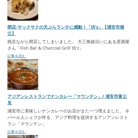
閉店-サックサクの天ぷらランチに感動！「坊’z」【浦安市堀
江】
残念ながら閉店してしまいました。 大三角線沿いにある居酒屋
さん「Fish Bar & Charcoal Grill 坊'z」
記事を読む
アジアンレストランでナンカレー「マウンテン」/ 浦安市富士
見
浦安市に美味しいナンカレーのお店がまた一つ増えました。 ネ
パール人シェフが作る、アジア料理を提供するアジアンレスト
ラン「マウンテン」
記事を読む