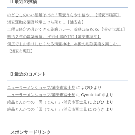
最近の投稿
のどごしのいい細麺そばの「蕎麦うらやす信や」【浦安市猫実】
浦安運動公園野球場こけら落とし【浦安市】
土曜日限定の具だくさん薬膳カレー。薬膳cafe KoKo【浦安市堀江】
明治２年の建築家屋。旧宇田川家住宅【浦安市堀江】
何度でもお参りしたくなる清瀧神社。本殿の彫刻美術を楽しむ。
【浦安市堀江】
最近のコメント
ニューラーメンショップ/浦安市富士見
に
よぴひ
より
ニューラーメンショップ/浦安市富士見
に
Gyoutokufuji
より
絶品とんかつの「田（でん）」/浦安市富士見
に
よぴひ
より
絶品とんかつの「田（でん）」/浦安市富士見
に
ゆうき
より
スポンサードリンク