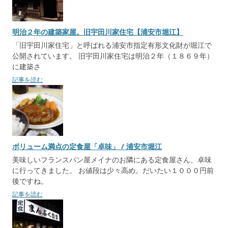
シ
ョ
明治２年の建築家屋。旧宇田川家住宅【浦安市堀江】
ン
「旧宇田川家住宅」と呼ばれる浦安市指定有形文化財が堀江で
公開されています。 旧宇田川家住宅は明治２年（１８６９年）
に建築さ
記事を読む
ボリューム満点の定食屋「卓味」 / 浦安市堀江
美味しいフランスパン屋メイナのお隣にある定食屋さん、卓味
に行ってきました。 お値段は少々高め。だいたい１０００円前
後ですね。
記事を読む