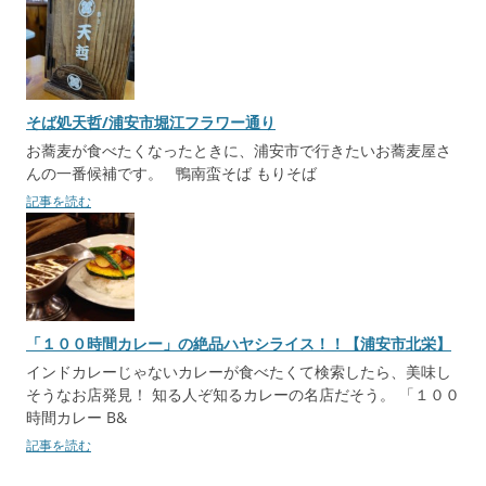
そば処天哲/浦安市堀江フラワー通り
お蕎麦が食べたくなったときに、浦安市で行きたいお蕎麦屋さ
んの一番候補です。 鴨南蛮そば もりそば
記事を読む
「１００時間カレー」の絶品ハヤシライス！！【浦安市北栄】
インドカレーじゃないカレーが食べたくて検索したら、美味し
そうなお店発見！ 知る人ぞ知るカレーの名店だそう。 「１００
時間カレー B&
記事を読む