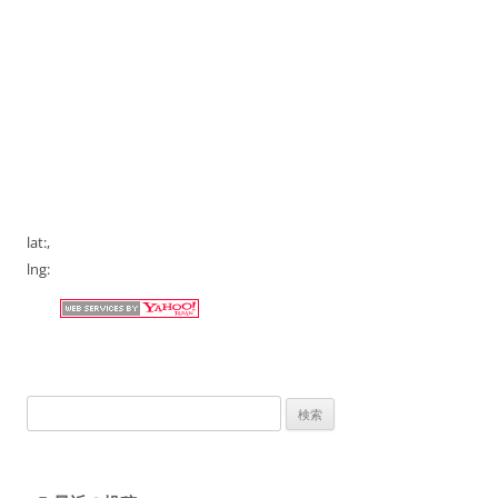
lat:
,
lng:
検
索: