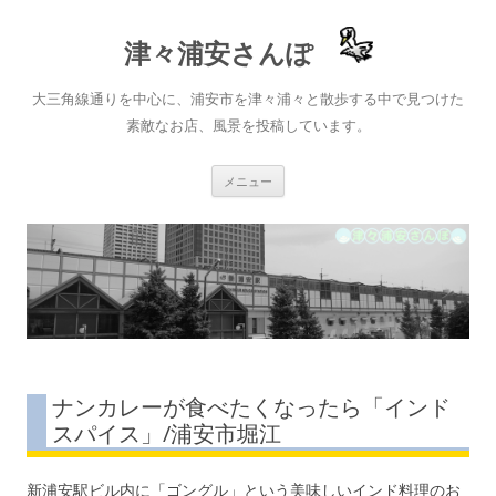
津々浦安さんぽ
大三角線通りを中心に、浦安市を津々浦々と散歩する中で見つけた
素敵なお店、風景を投稿しています。
コ
メニュー
ン
テ
ン
ツ
へ
ス
キ
ッ
プ
ナンカレーが食べたくなったら「インド
スパイス」/浦安市堀江
新浦安駅ビル内に「ゴングル」という美味しいインド料理のお