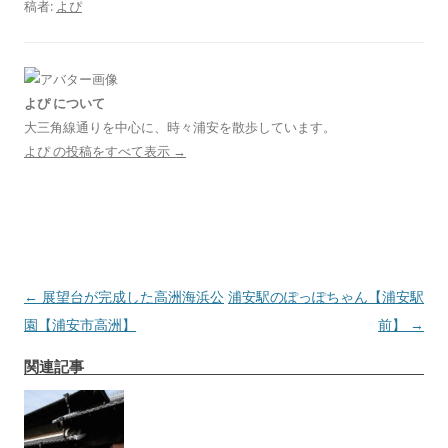
稿者:
よぴ
よぴ について
大三角線通りを中心に、時々浦安を散歩しています。
よぴ の投稿をすべて表示
→
投
←
展望台が完成した高洲海浜公
浦安駅のぽっぽちゃん【浦安駅
稿
園【浦安市高洲】
前】
→
ナ
関連記事
ビ
ゲ
ー