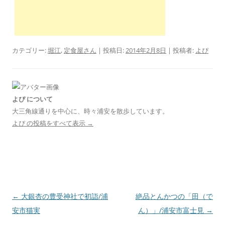
カテゴリー:
堀江
,
定食屋さん
| 投稿日:
2014年2月8日
|
投稿者:
よぴ
よぴ について
大三角線通りを中心に、時々浦安を散歩しています。
よぴ の投稿をすべて表示
→
投
←
大銀杏の豊受神社で初詣/浦
絶品とんかつの「田（で
稿
安市猫実
ん）」/浦安市富士見
→
ナ