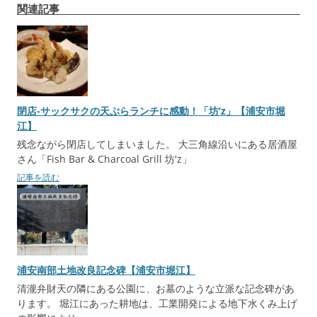
関連記事
ビ
ゲ
ー
シ
ョ
閉店-サックサクの天ぷらランチに感動！「坊’z」【浦安市堀
ン
江】
残念ながら閉店してしまいました。 大三角線沿いにある居酒屋
さん「Fish Bar & Charcoal Grill 坊'z」
記事を読む
浦安南部土地改良記念碑【浦安市堀江】
清瀧弁財天の隣にある公園に、お墓のような立派な記念碑があ
ります。 堀江にあった耕地は、工業開発による地下水くみ上げ