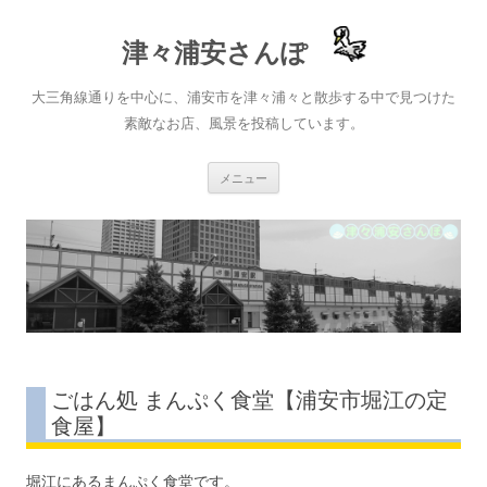
津々浦安さんぽ
大三角線通りを中心に、浦安市を津々浦々と散歩する中で見つけた
素敵なお店、風景を投稿しています。
コ
メニュー
ン
テ
ン
ツ
へ
ス
キ
ッ
プ
ごはん処 まんぷく食堂【浦安市堀江の定
食屋】
堀江にあるまんぷく食堂です。