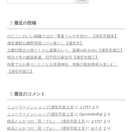
索:
最近の投稿
のどごしのいい細麺そばの「蕎麦うらやす信や」【浦安市猫実】
浦安運動公園野球場こけら落とし【浦安市】
土曜日限定の具だくさん薬膳カレー。薬膳cafe KoKo【浦安市堀江】
明治２年の建築家屋。旧宇田川家住宅【浦安市堀江】
何度でもお参りしたくなる清瀧神社。本殿の彫刻美術を楽しむ。
【浦安市堀江】
最近のコメント
ニューラーメンショップ/浦安市富士見
に
よぴひ
より
ニューラーメンショップ/浦安市富士見
に
Gyoutokufuji
より
絶品とんかつの「田（でん）」/浦安市富士見
に
よぴひ
より
絶品とんかつの「田（でん）」/浦安市富士見
に
ゆうき
より