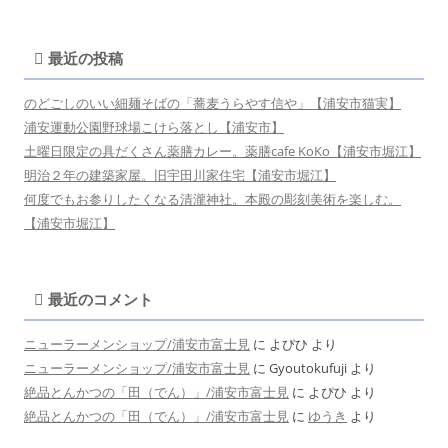
最近の投稿
のどごしのいい細麺そばの「蕎麦うらやす信や」【浦安市猫実】
浦安運動公園野球場こけら落とし【浦安市】
土曜日限定の具だくさん薬膳カレー。薬膳cafe KoKo【浦安市堀江】
明治２年の建築家屋。旧宇田川家住宅【浦安市堀江】
何度でもお参りしたくなる清瀧神社。本殿の彫刻美術を楽しむ。
【浦安市堀江】
最近のコメント
ニューラーメンショップ/浦安市富士見
に
よぴひ
より
ニューラーメンショップ/浦安市富士見
に
Gyoutokufuji
より
絶品とんかつの「田（でん）」/浦安市富士見
に
よぴひ
より
絶品とんかつの「田（でん）」/浦安市富士見
に
ゆうき
より