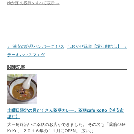
ゆかぽ の投稿をすべて表示
→
投
←
浦安の絶品ハンバーグ！/ス
しおかぜ緑道【堀江側始点】
→
稿
テーキハウスマエダ
ナ
関連記事
ビ
ゲ
ー
シ
ョ
土曜日限定の具だくさん薬膳カレー。薬膳cafe KoKo【浦安市
ン
堀江】
大三角線沿いに薬膳のお店ができました。 その名も「薬膳cafe
KoKo」 ２０１６年の１１月にOPEN。 広い月