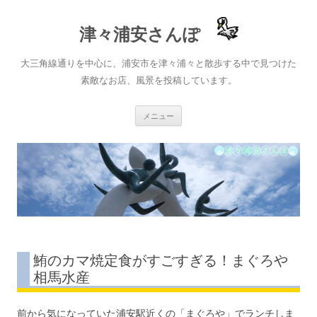
津々浦安さんぽ
大三角線通りを中心に、浦安市を津々浦々と散歩する中で見つけた
素敵なお店、風景を投稿しています。
コ
メニュー
ン
テ
ン
ツ
へ
ス
キ
ッ
プ
鮪のカマ焼定食がすごすぎる！まぐろや
相馬水産
前から気になっていた浦安駅近くの「まぐろや」でランチしま