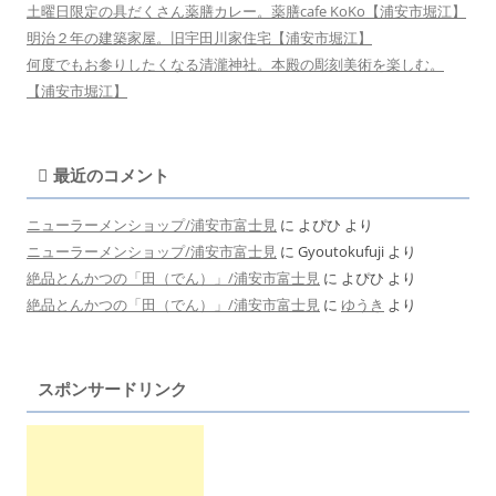
土曜日限定の具だくさん薬膳カレー。薬膳cafe KoKo【浦安市堀江】
明治２年の建築家屋。旧宇田川家住宅【浦安市堀江】
何度でもお参りしたくなる清瀧神社。本殿の彫刻美術を楽しむ。
【浦安市堀江】
最近のコメント
ニューラーメンショップ/浦安市富士見
に
よぴひ
より
ニューラーメンショップ/浦安市富士見
に
Gyoutokufuji
より
絶品とんかつの「田（でん）」/浦安市富士見
に
よぴひ
より
絶品とんかつの「田（でん）」/浦安市富士見
に
ゆうき
より
スポンサードリンク