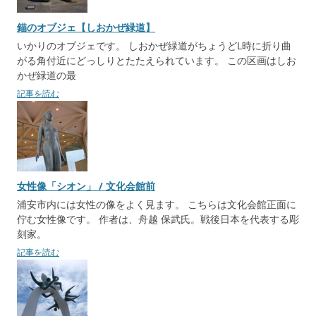
ョ
錨のオブジェ【しおかぜ緑道】
ン
いかりのオブジェです。 しおかぜ緑道がちょうどL時に折り曲
がる角付近にどっしりとたたえられています。 この区画はしお
かぜ緑道の最
記事を読む
女性像「シオン」 / 文化会館前
浦安市内には女性の像をよく見ます。 こちらは文化会館正面に
佇む女性像です。 作者は、舟越 保武氏。戦後日本を代表する彫
刻家。
記事を読む