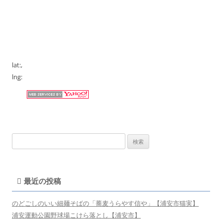
lat:
,
lng:
検
索:
最近の投稿
のどごしのいい細麺そばの「蕎麦うらやす信や」【浦安市猫実】
浦安運動公園野球場こけら落とし【浦安市】