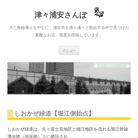
津々浦安さんぽ
大三角線通りを中心に、浦安市を津々浦々と散歩する中で見つけた
素敵なお店、風景を投稿しています。
コ
メニュー
ン
テ
ン
ツ
へ
ス
キ
ッ
プ
しおかぜ緑道【堀江側始点】
しおかぜ緑道は、元々富士見地区と堀江地区を流れる堀江幹線
導水路（排水路）上に建設され、