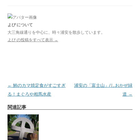
よぴ について
大三角線通りを中心に、時々浦安を散歩しています。
よぴ の投稿をすべて表示
→
投
←
鮪のカマ焼定食がすごすぎ
浦安の「富士山」/しおかぜ緑
稿
る！まぐろや相馬水産
道
→
ナ
関連記事
ビ
ゲ
ー
シ