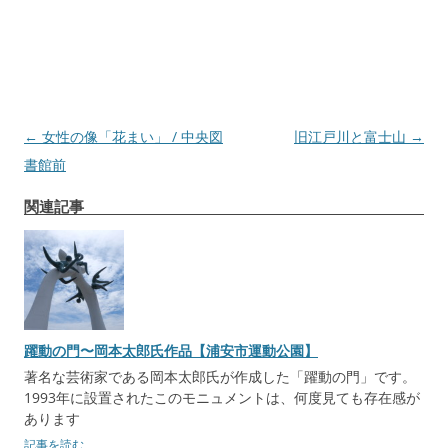
投
←
女性の像「花まい」 / 中央図
旧江戸川と富士山
→
稿
書館前
ナ
関連記事
ビ
ゲ
ー
シ
ョ
躍動の門〜岡本太郎氏作品【浦安市運動公園】
ン
著名な芸術家である岡本太郎氏が作成した「躍動の門」です。
1993年に設置されたこのモニュメントは、何度見ても存在感が
あります
記事を読む