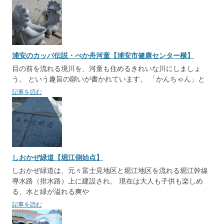
浦安のカッパ伝説・べか舟河童【浦安市健康センター横】
目の前を流れる境川を、河童も住めるきれいな川にしましょ
う。 という趣旨の願いが書かれています。 「かんちゃん」と
記事を読む
しおかぜ緑道【堀江側始点】
しおかぜ緑道は、元々富士見地区と堀江地区を流れる堀江幹線
導水路（排水路）上に建設され、 現在は大人も子供も楽しめ
る、水と緑が溢れる爽や
記事を読む