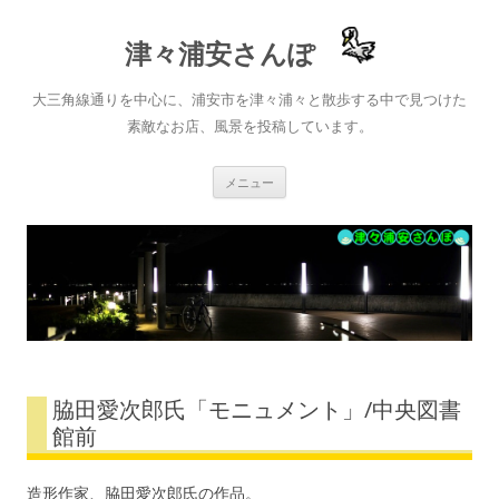
津々浦安さんぽ
大三角線通りを中心に、浦安市を津々浦々と散歩する中で見つけた
素敵なお店、風景を投稿しています。
コ
メニュー
ン
テ
ン
ツ
へ
ス
キ
ッ
プ
脇田愛次郎氏「モニュメント」/中央図書
館前
造形作家、脇田愛次郎氏の作品。