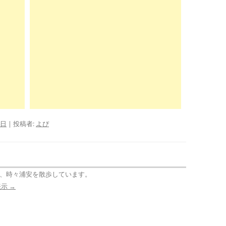
4日
|
投稿者:
よぴ
、時々浦安を散歩しています。
表示
→