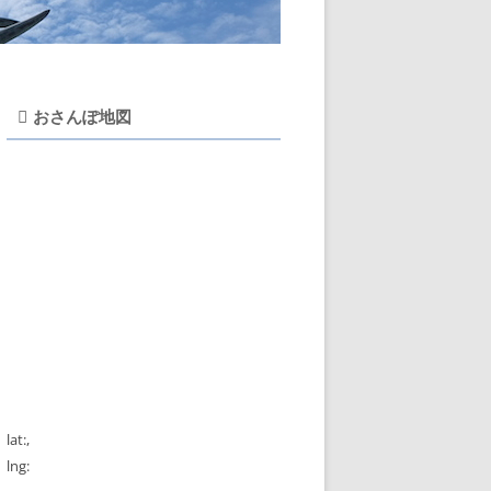
おさんぽ地図
lat:
,
lng: