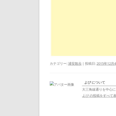
カテゴリー:
浦安散歩
| 投稿日:
2015年12月
よぴ について
大三角線通りを中心に
よぴ の投稿をすべて