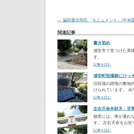
投
←
脇田愛次郎氏「モニュメント」/中央
稿
関連記事
ナ
書き初め
ビ
浦安市で見つけた美
ゲ
す。
ー
記事を読む
シ
浦安町役場跡にひっ
ョ
旧役場の跡地の敷地
ン
けられています。 水
記事を読む
左右天命弁財天：災
猫実には、車が通れ
す。 左右天命をお
記事を読む