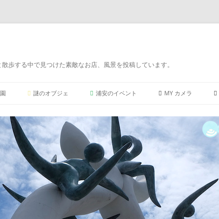
と散歩する中で見つけた素敵なお店、風景を投稿しています。
コ
ン
園
謎のオブジェ
浦安のイベント
MY カメラ
テ
ン
ツ
PENTAX K-5ⅡS
へ
ス
キ
FUJIFILM X-A1 プ
ッ
プ