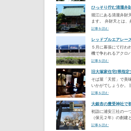
ひっそり佇む清瀧弁財
堀江にある清瀧弁財
ます。 弁財天とは、
記事を読む
レッドブルエアレー
５月に幕張にて行わ
機で争われるアクロ
記事を読む
旧大塚家住宅[県指定
そば屋「天哲」で美
いかがでしょうか。
記事を読む
大銀杏の豊受神社で初
初詣に浦安三社の一
（保元２年）の創建と
記事を読む