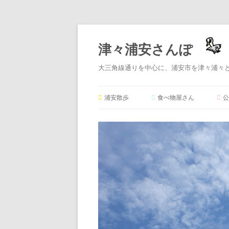
津々浦安さんぽ
大三角線通りを中心に、浦安市を津々浦々
浦安散歩
食べ物屋さん
公
★オススメ★
定食屋さん
ラーメン屋さん
パン屋さん
ケーキ屋さん
とんかつ屋さん