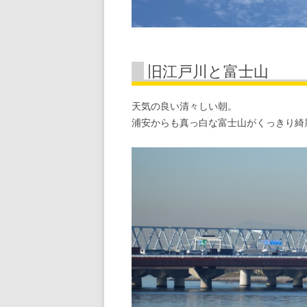
蕎麦屋さん
お寿司、海鮮丼、うな重
旧江戸川と富士山
カフェ
天気の良い清々しい朝。
居酒屋さん
浦安からも真っ白な富士山がくっきり綺
ステーキ、ハンバーグ、焼
カレー、インド料理