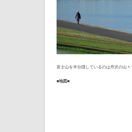
富士山を半分隠しているのは丹沢の山々
■地図■