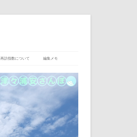
再訪指数について
編集メモ
PENTAX FA35MMF2
レミアムホワイト
PENTAX HD DA35MMF2.8 MACRO
XF18MM F2 R
LIMITED