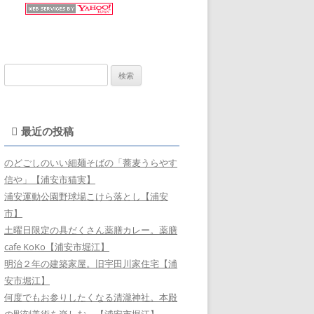
検
索:
最近の投稿
のどごしのいい細麺そばの「蕎麦うらやす
信や」【浦安市猫実】
浦安運動公園野球場こけら落とし【浦安
市】
土曜日限定の具だくさん薬膳カレー。薬膳
cafe KoKo【浦安市堀江】
明治２年の建築家屋。旧宇田川家住宅【浦
安市堀江】
何度でもお参りしたくなる清瀧神社。本殿
の彫刻美術を楽しむ。【浦安市堀江】