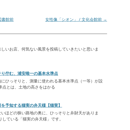
図書館前
女性像「シオン」 / 文化会館前
→
味しいお店、何気ない風景を投稿していきたいと思いま
そり佇む、浦安唯一の基本水準点
内にひっそりと、測量に使われる基本水準点（一等）が設
準点とは、土地の高さをはかる
害を予知する猫実の弁天様【猫実】
ないほどの狭い路地の奥に、ひっそりと弁財天がありま
祀りしている「猫実の弁天様」です。