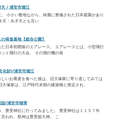
天 / 浦安市堀江
天。 小さい敷地ながら、綺麗に整備された日本庭園があり
弁天・弁才天とも言い
スの発進基地【総合公園】
れた日本初開催のエアレース。 エアレースとは、小型飛行
バット飛行の大会。 その飛行機の発
文化財]/浦安市堀江
味しいお蕎麦を食べた後は、旧大塚家に寄り道してみては
 旧大塚家は、江戸時代末期の建築物と推定され、
詣/浦安市猫実
つ、豊受神社に行ってみました。 豊受神社は１１５７年
言われ、祭神は豊受姫大神。 こ