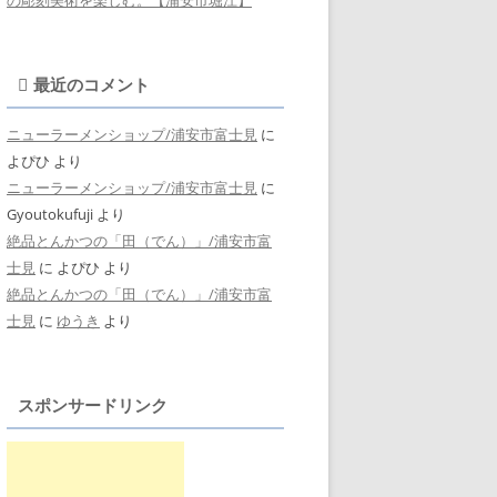
最近のコメント
ニューラーメンショップ/浦安市富士見
に
よぴひ
より
ニューラーメンショップ/浦安市富士見
に
Gyoutokufuji
より
絶品とんかつの「田（でん）」/浦安市富
士見
に
よぴひ
より
絶品とんかつの「田（でん）」/浦安市富
士見
に
ゆうき
より
スポンサードリンク