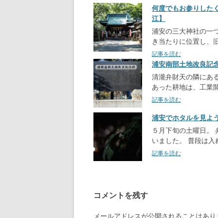
何度でもお参りした
江】
浦安の三大神社の一
き当たりに位置し、
記事を読む
浦安南部土地改良記
清瀧弁財天の隣にあ
あった耕地は、工業
記事を読む
浦安でホタルを見よ
５月下旬の土曜日。
いました。 普段は
記事を読む
コメントを残す
メールアドレスが公開されることはあり