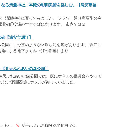
くなる清瀧神社。本殿の彫刻美術を楽しむ。【浦安市堀
つ、清瀧神社に寄ってみました。 フラワー通り商店街の突
旧浦安町役場のすぐそばにあります。 市内では２
念碑【浦安市堀江】
る公園に、お墓のような立派な記念碑があります。 堀江に
開発による地下水くみ上げの影響により
う【弁天ふれあいの森公園】
 弁天ふれあいの森公園では、夜にホタルの鑑賞会をやって
入れない保護区域にホタルが舞っていました。
ません。
※
が付いている欄は必須項目です