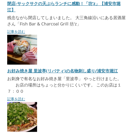
閉店-サックサクの天ぷらランチに感動！「坊’z」【浦安市堀
ン
江】
残念ながら閉店してしまいました。 大三角線沿いにある居酒屋
さん「Fish Bar & Charcoal Grill 坊'z」
記事を読む
お好み焼き屋 里波亭(リバティ)の名物刺し盛り/浦安市堀江
お刺身で有名なお好み焼き屋「里波亭」 やっと行けました。
お店の場所はちょっと分かりにくいです。 このお店は１
７：００
記事を読む