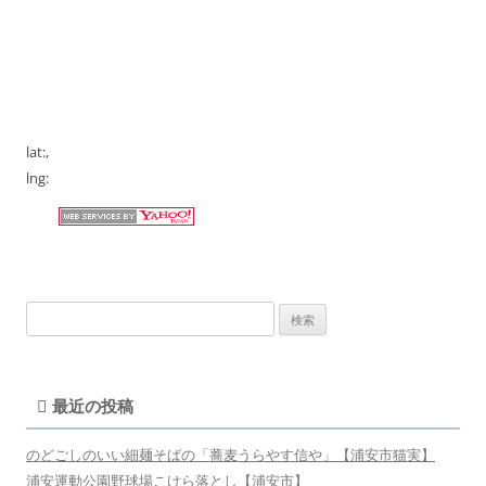
lat:
,
lng:
検
索:
最近の投稿
のどごしのいい細麺そばの「蕎麦うらやす信や」【浦安市猫実】
浦安運動公園野球場こけら落とし【浦安市】