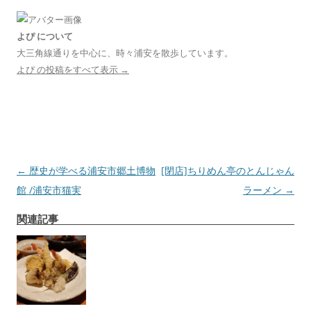
よぴ について
大三角線通りを中心に、時々浦安を散歩しています。
よぴ の投稿をすべて表示
→
投
←
歴史が学べる浦安市郷土博物
[閉店]ちりめん亭のとんじゃん
稿
館 /浦安市猫実
ラーメン
→
ナ
関連記事
ビ
ゲ
ー
シ
ョ