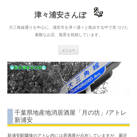
津々浦安さんぽ
大三角線通りを中心に、浦安市を津々浦々と散歩する中で見つけた
素敵なお店、風景を投稿しています。
コ
メニュー
ン
テ
ン
ツ
へ
ス
キ
ッ
プ
千葉県地産地消居酒屋「月の坊」/アトレ
新浦安
新浦安駅隣接のアトレ内には居酒屋が点在していますが、最近