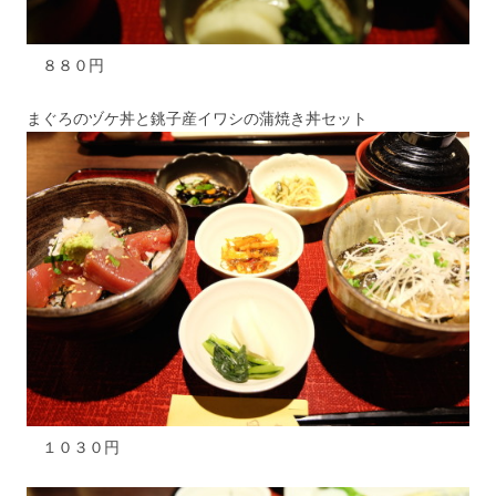
８８０円
まぐろのヅケ丼と銚子産イワシの蒲焼き丼セット
１０３０円