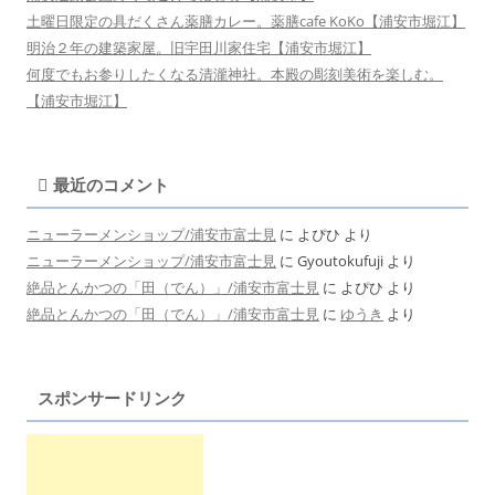
土曜日限定の具だくさん薬膳カレー。薬膳cafe KoKo【浦安市堀江】
明治２年の建築家屋。旧宇田川家住宅【浦安市堀江】
何度でもお参りしたくなる清瀧神社。本殿の彫刻美術を楽しむ。
【浦安市堀江】
最近のコメント
ニューラーメンショップ/浦安市富士見
に
よぴひ
より
ニューラーメンショップ/浦安市富士見
に
Gyoutokufuji
より
絶品とんかつの「田（でん）」/浦安市富士見
に
よぴひ
より
絶品とんかつの「田（でん）」/浦安市富士見
に
ゆうき
より
スポンサードリンク