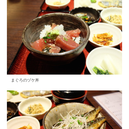
まぐろのヅケ丼