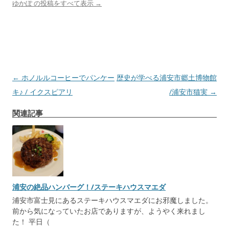
ゆかぽ の投稿をすべて表示
→
投
←
ホノルルコーヒーでパンケー
歴史が学べる浦安市郷土博物館
稿
キ♪ / イクスピアリ
/浦安市猫実
→
ナ
関連記事
ビ
ゲ
ー
シ
ョ
浦安の絶品ハンバーグ！/ステーキハウスマエダ
ン
浦安市富士見にあるステーキハウスマエダにお邪魔しました。
前から気になっていたお店でありますが、ようやく来れまし
た！ 平日（