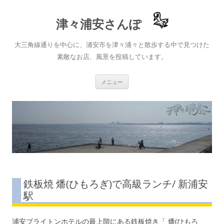
津々浦安さんぽ
大三角線通りを中心に、浦安市を津々浦々と散歩する中で見つけた
素敵なお店、風景を投稿しています。
コ
メニュー
ン
テ
ン
ツ
へ
ス
キ
ッ
プ
鉄板焼 燔(ひもろぎ)で高級ランチ/ 新浦安
駅
浦安ブライトンホテルの最上階にある鉄板焼き「 燔(ひもろ