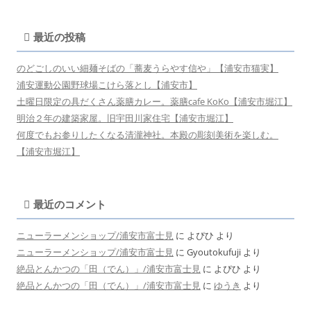
最近の投稿
のどごしのいい細麺そばの「蕎麦うらやす信や」【浦安市猫実】
浦安運動公園野球場こけら落とし【浦安市】
土曜日限定の具だくさん薬膳カレー。薬膳cafe KoKo【浦安市堀江】
明治２年の建築家屋。旧宇田川家住宅【浦安市堀江】
何度でもお参りしたくなる清瀧神社。本殿の彫刻美術を楽しむ。
【浦安市堀江】
最近のコメント
ニューラーメンショップ/浦安市富士見
に
よぴひ
より
ニューラーメンショップ/浦安市富士見
に
Gyoutokufuji
より
絶品とんかつの「田（でん）」/浦安市富士見
に
よぴひ
より
絶品とんかつの「田（でん）」/浦安市富士見
に
ゆうき
より